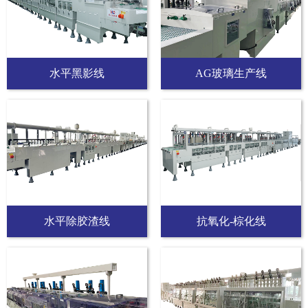
水平黑影线
AG玻璃生产线
水平除胶渣线
抗氧化-棕化线