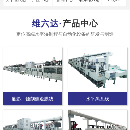
产品中心
显影、蚀刻连退膜线
水平黑孔线