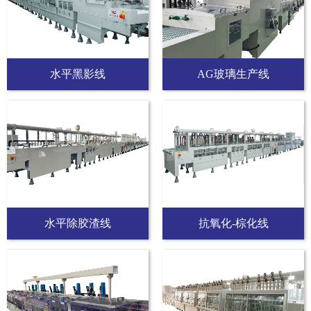
水平黑影线
AG玻璃生产线
水平除胶渣线
抗氧化-棕化线