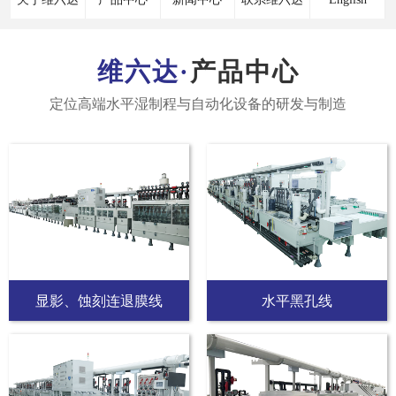
产品中心
显影、蚀刻连退膜线
水平黑孔线